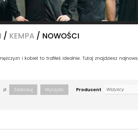
I
/
KEMPA
/
NOWOŚCI
ężczyzn i kobiet to trafiłeś idealnie. Tutaj znajdziesz najn
zł
Zastosuj
Wyczyść
Producent