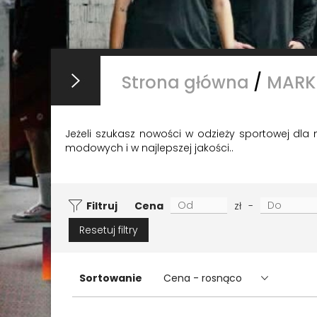
Strona główna
/
MARK
Jeżeli szukasz nowości w odzieży sportowej dla m
modowych i w najlepszej jakości..
Filtruj
Cena
zł
-
Resetuj filtry
Sortowanie
Cena - rosnąco