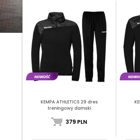
KEMPA ATHLETICS 29 dres
KE
treningowy damski
379
PLN