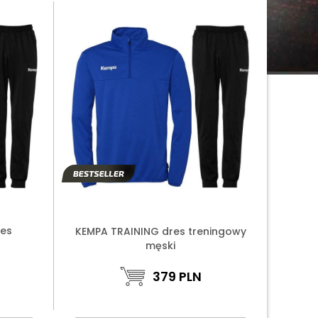
res
KEMPA TRAINING dres treningowy
męski
379
PLN