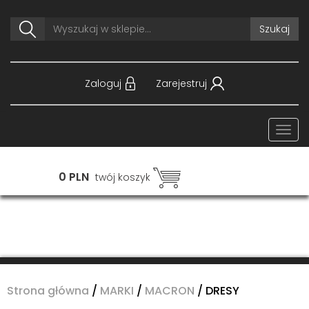
Szukaj
Zaloguj
Zarejestruj
Togg
navi
0 PLN
twój koszyk
Strona główna
/
MARKI
/
MACRON
/
DRESY