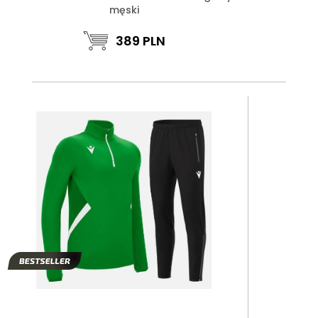
męski
389
PLN