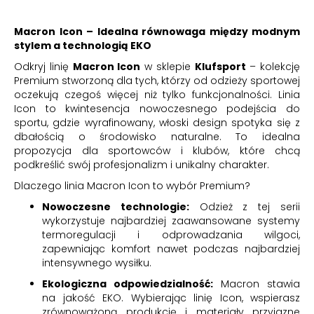
Macron Icon – Idealna równowaga między modnym
stylem a technologią EKO
Odkryj linię
Macron Icon
w sklepie
Klufsport
– kolekcję
Premium stworzoną dla tych, którzy od odzieży sportowej
oczekują czegoś więcej niż tylko funkcjonalności. Linia
Icon to kwintesencja nowoczesnego podejścia do
sportu, gdzie wyrafinowany, włoski design spotyka się z
dbałością o środowisko naturalne. To idealna
propozycja dla sportowców i klubów, które chcą
podkreślić swój profesjonalizm i unikalny charakter.
Dlaczego linia Macron Icon to wybór Premium?
Nowoczesne technologie:
Odzież z tej serii
wykorzystuje najbardziej zaawansowane systemy
termoregulacji i odprowadzania wilgoci,
zapewniając komfort nawet podczas najbardziej
intensywnego wysiłku.
Ekologiczna odpowiedzialność:
Macron stawia
na jakość EKO. Wybierając linię Icon, wspierasz
zrównoważoną produkcję i materiały przyjazne