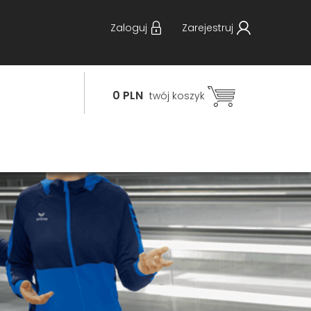
Zaloguj
Zarejestruj
0 PLN
twój koszyk