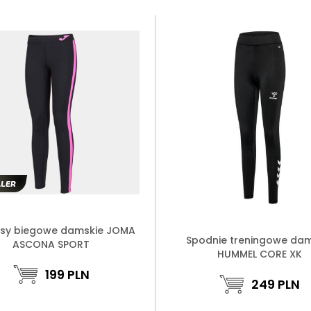
nsy biegowe damskie JOMA
Spodnie treningowe dam
ASCONA SPORT
HUMMEL CORE XK
199
PLN
249
PLN