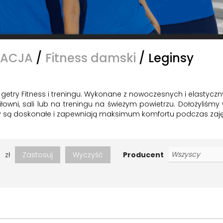
EACJA
/
Fitness damski
/
Leginsy
 getry Fitness i treningu. Wykonane z nowoczesnych i elastyczn
ni, sali lub na treningu na świeżym powietrzu. Dołożyliśmy w
y są doskonałe i zapewniają maksimum komfortu podczas zajęć fi
zł
Zastosuj
Wyczyść
Producent