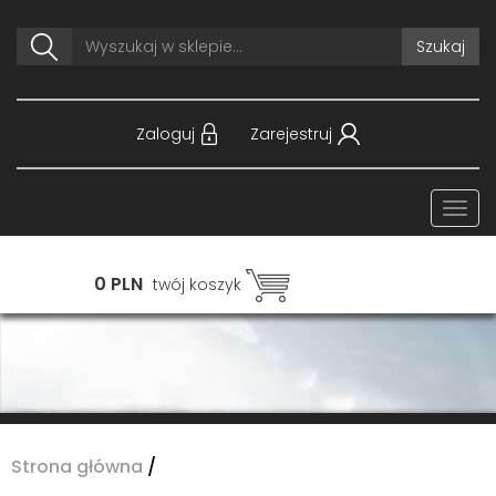
Szukaj
Zaloguj
Zarejestruj
Togg
navi
0 PLN
twój koszyk
Strona główna
/