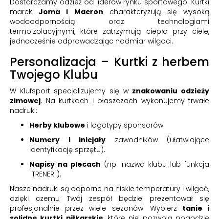
Dostarczamy odzież od liderów rynku sportowego. Kurtki
marek
Joma i Macron
charakteryzują się wysoką
wodoodpornością oraz technologiami
termoizolacyjnymi, które zatrzymują ciepło przy ciele,
jednocześnie odprowadzając nadmiar wilgoci.
Personalizacja – Kurtki z herbem
Twojego Klubu
W Klufsport specjalizujemy się w
znakowaniu odzieży
zimowej
. Na kurtkach i płaszczach wykonujemy trwałe
nadruki:
Herby klubowe
i logotypy sponsorów.
Numery i inicjały
zawodników (ułatwiające
identyfikację sprzętu).
Napisy na plecach
(np. nazwa klubu lub funkcja
"TRENER").
Nasze nadruki są odporne na niskie temperatury i wilgoć,
dzięki czemu Twój zespół będzie prezentował się
profesjonalnie przez wiele sezonów. Wybierz
tanie i
solidne kurtki piłkarskie
, które nie pozwolą pogodzie