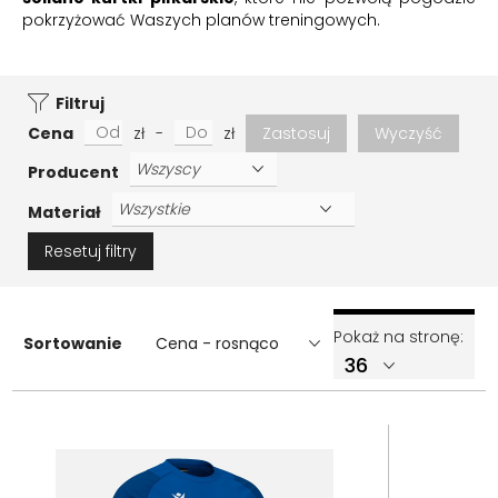
pokrzyżować Waszych planów treningowych.
Filtruj
Cena
zł
-
zł
Zastosuj
Wyczyść
Producent
Materiał
Resetuj filtry
Pokaż na stronę:
Sortowanie
Cena - rosnąco