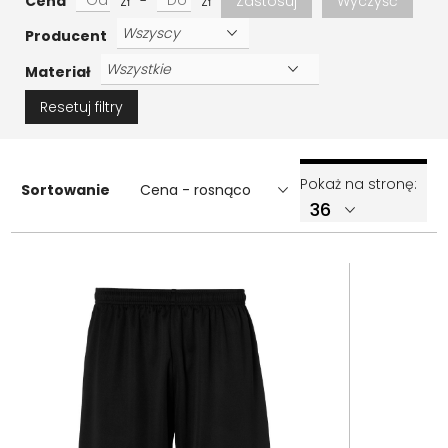
Cena
zł
-
zł
Zastosuj
Wyczyść
Producent
Materiał
Resetuj filtry
Pokaż na stronę:
Sortowanie
Cena - rosnąco