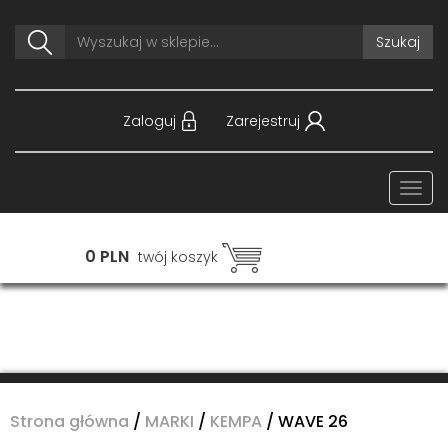
Szukaj
Zaloguj
Zarejestruj
Togg
navi
0 PLN
twój koszyk
Strona główna
/
MARKI
/
KEMPA
/
WAVE 26