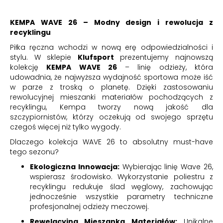
KEMPA WAVE 26 – Modny design i rewolucja z
recyklingu
Piłka ręczna wchodzi w nową erę odpowiedzialności i
stylu. W sklepie
Klufsport
prezentujemy najnowszą
kolekcję
KEMPA WAVE 26
– linię odzieży, która
udowadnia, że najwyższa wydajność sportowa może iść
w parze z troską o planetę. Dzięki zastosowaniu
rewolucyjnej mieszanki materiałów pochodzących z
recyklingu, Kempa tworzy nową jakość dla
szczypiornistów, którzy oczekują od swojego sprzętu
czegoś więcej niż tylko wygody.
Dlaczego kolekcja WAVE 26 to absolutny must-have
tego sezonu?
Ekologiczna Innowacja:
Wybierając linię Wave 26,
wspierasz środowisko. Wykorzystanie poliestru z
recyklingu redukuje ślad węglowy, zachowując
jednocześnie wszystkie parametry techniczne
profesjonalnej odzieży meczowej.
Rewelacyjna Mieszanka Materiałów:
Unikalne