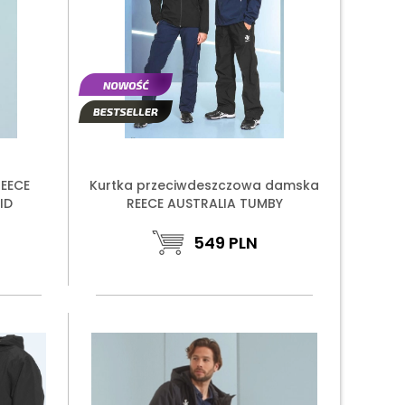
REECE
Kurtka przeciwdeszczowa damska
ID
REECE AUSTRALIA TUMBY
549
PLN