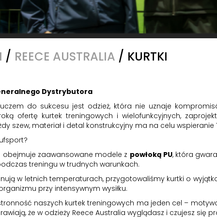
I
/
REECE AUSTRALIA
/
KURTKI
Generalnego Dystrybutora
czem do sukcesu jest odzież, która nie uznaje kompromi
oką ofertę kurtek treningowych i wielofunkcyjnych, zaproj
ażdy szew, materiał i detal konstrukcyjny ma na celu wspieranie
ufsport?
a obejmuje zaawansowane modele z
powłoką PU
, która gwar
 podczas treningu w trudnych warunkach.
renują w letnich temperaturach, przygotowaliśmy kurtki o wyjątk
 organizmu przy intensywnym wysiłku.
ronność naszych kurtek treningowych ma jeden cel – motywo
wiają, że w odzieży Reece Australia wyglądasz i czujesz się pr