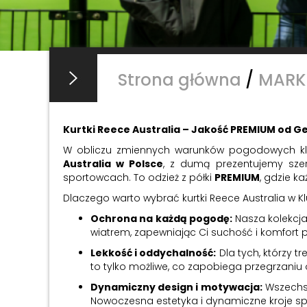
Strona główna
/
MARK
Kurtki Reece Australia – Jakość PREMIUM od 
W obliczu zmiennych warunków pogodowych klu
Australia w Polsce
, z dumą prezentujemy szer
sportowcach. To odzież z półki
PREMIUM
, gdzie k
Dlaczego warto wybrać kurtki Reece Australia w Kl
Ochrona na każdą pogodę:
Nasza kolekcj
wiatrem, zapewniając Ci suchość i komfort
Lekkość i oddychalność:
Dla tych, którzy t
to tylko możliwe, co zapobiega przegrzaniu
Dynamiczny design i motywacja:
Wszechst
Nowoczesna estetyka i dynamiczne kroje spra