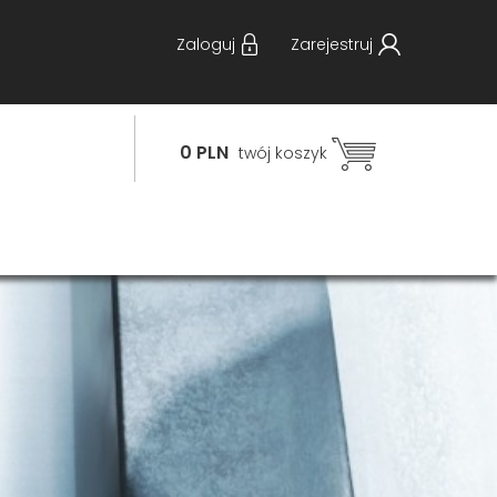
Zaloguj
Zarejestruj
0 PLN
twój koszyk