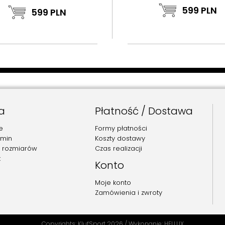
599
PLN
599
PLN
a
Płatność / Dostawa
e
Formy płatności
amin
Koszty dostawy
 rozmiarów
Czas realizacji
t
Konto
Moje konto
Zamówienia i zwroty
Copyrights: KlufSport 2026 / Wykonanie: HELLUX