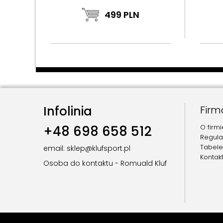
499
PLN
Infolinia
Firm
+48 698 658 512
O firmi
Regul
Tabele
email: sklep@klufsport.pl
Kontak
Osoba do kontaktu - Romuald Kluf