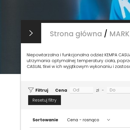
Strona główna
/
MARK
Niepowtarzalna i funkcjonalna odzież KEMPA CASU
utrzymania optymalnej temperatury ciała, poprze
CASUAL tkwi w ich wyjątkowym wykonaniu i zastos
Filtruj
Cena
zł
-
Resetuj filtry
Sortowanie
Cena - rosnąco