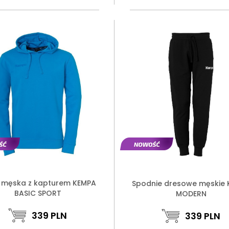
 męska z kapturem KEMPA
Spodnie dresowe męskie
BASIC SPORT
MODERN
339
PLN
339
PLN