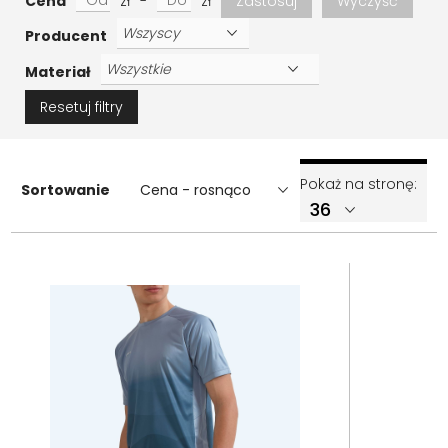
Cena
zł
-
zł
Zastosuj
Wyczyść
Producent
Materiał
Resetuj filtry
Pokaż na stronę:
Sortowanie
Cena - rosnąco