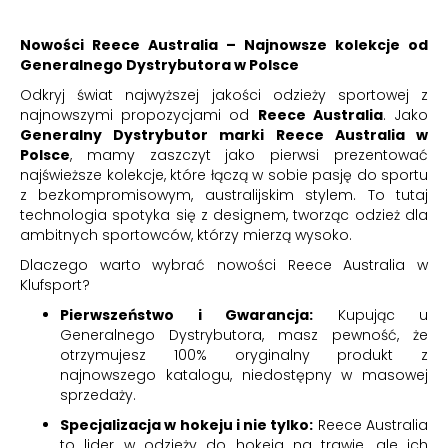
Nowości Reece Australia – Najnowsze kolekcje od
Generalnego Dystrybutora w Polsce
Odkryj świat najwyższej jakości odzieży sportowej z
najnowszymi propozycjami od
Reece Australia
. Jako
Generalny Dystrybutor marki Reece Australia w
Polsce
, mamy zaszczyt jako pierwsi prezentować
najświeższe kolekcje, które łączą w sobie pasję do sportu
z bezkompromisowym, australijskim stylem. To tutaj
technologia spotyka się z designem, tworząc odzież dla
ambitnych sportowców, którzy mierzą wysoko.
Dlaczego warto wybrać nowości Reece Australia w
Klufsport?
Pierwszeństwo i Gwarancja:
Kupując u
Generalnego Dystrybutora, masz pewność, że
otrzymujesz 100% oryginalny produkt z
najnowszego katalogu, niedostępny w masowej
sprzedaży.
Specjalizacja w hokeju i nie tylko:
Reece Australia
to lider w odzieży do hokeja na trawie, ale ich