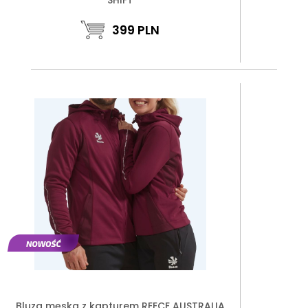
399
PLN
Bluza męska z kapturem REECE AUSTRALIA