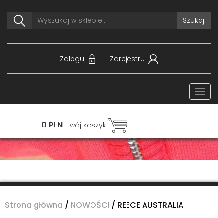
Szukaj
Zaloguj
Zarejestruj
Togg
navi
0 PLN
twój koszyk
Strona główna
/
NOWOŚCI
/
REECE AUSTRALIA