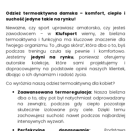
Odzież termoaktywna damska – komfort, ciepło i
suchość jedyne takie na rynku!
Nieważne, czy sport uprawiasz amatorsko, czy jesteś
zawodowcem – w
Klufsport
wiemy, że bielizna
termoaktywna i funkcyjna ma kluczowe znaczenie dla
Twojego organizmu. To „druga skóra”, która dba o to, byś
podczas treningu czuła się pewnie i komfortowo.
Jesteśmy
jedyni na rynku
, ponieważ oferujemy
autorskie kolekcje, które sami projektujemy i
dopracowujemy na podstawie opinii naszych klientek,
dbając o ich dynamizm i radość życia.
Co wyróżnia naszą odzież termoaktywną dla kobiet?
Zaawansowana termoregulacja:
Nasza bielizna
dba o to, aby pot był natychmiast odprowadzany
na zewnątrz, podczas gdy ciepło pozostaje
skutecznie izolowane przy ciele. Dzięki temu
zachowujesz suchość nawet podczas najbardziej
intensywnych wyzwań.
Perfekcyjne dopasowanie:
Podstawą