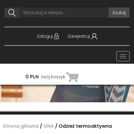
Szukaj
Zaloguj
Zarejestruj
Togg
navi
0 PLN
twój koszyk
Strona główna
/
ONA
/
Odzież termoaktywna