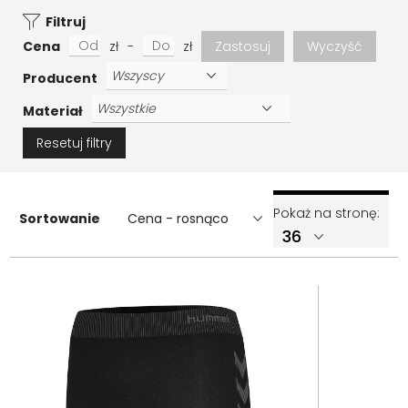
Filtruj
Cena
zł
-
zł
Zastosuj
Wyczyść
Producent
Materiał
Resetuj filtry
Pokaż na stronę:
Sortowanie
Cena - rosnąco