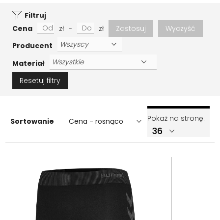
Filtruj
Cena
zł
-
zł
Zastosuj
Wyczyść
Producent
Materiał
Resetuj filtry
Pokaż na stronę:
Sortowanie
Cena - rosnąco