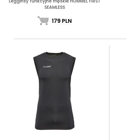
Legginsy funkcyjne męskie HUMMEL FIRST
SEAMLESS
179
PLN