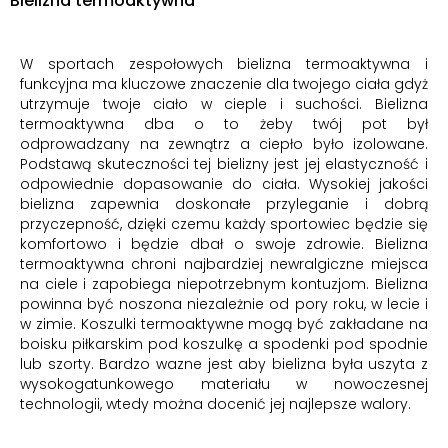
Bielizna termoaktywna
W sportach zespołowych bielizna termoaktywna i
funkcyjna ma kluczowe znaczenie dla twojego ciała gdyż
utrzymuje twoje ciało w cieple i suchości. Bielizna
termoaktywna dba o to żeby twój pot był
odprowadzany na zewnątrz a ciepło było izolowane.
Podstawą skuteczności tej bielizny jest jej elastyczność i
odpowiednie dopasowanie do ciała.
Wysokiej jakości
bielizna zapewnia doskonałe przyleganie i dobrą
przyczepność, dzięki czemu każdy sportowiec będzie się
komfortowo i będzie dbał o swoje zdrowie. Bielizna
termoaktywna chroni najbardziej newralgiczne miejsca
na ciele i zapobiega niepotrzebnym kontuzjom. Bielizna
powinna być noszona niezależnie od pory roku, w lecie i
w zimie.
Koszulki termoaktywne mogą być zakładane na
boisku piłkarskim pod koszulkę a spodenki pod spodnie
lub szorty. Bardzo wazne jest aby bielizna była uszyta z
wysokogatunkowego materiału w nowoczesnej
technologii, wtedy można docenić jej najlepsze walory.