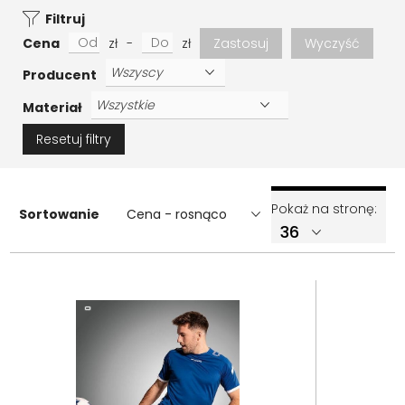
Filtruj
Cena
zł
-
zł
Zastosuj
Wyczyść
Producent
Materiał
Resetuj filtry
Pokaż na stronę:
Sortowanie
Cena - rosnąco