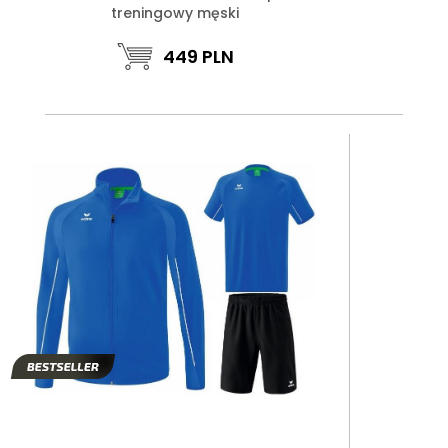
treningowy męski
449
PLN