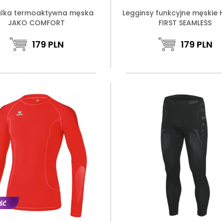
ulka termoaktywna męska
Legginsy funkcyjne męskie
JAKO COMFORT
FIRST SEAMLESS
179
PLN
179
PLN