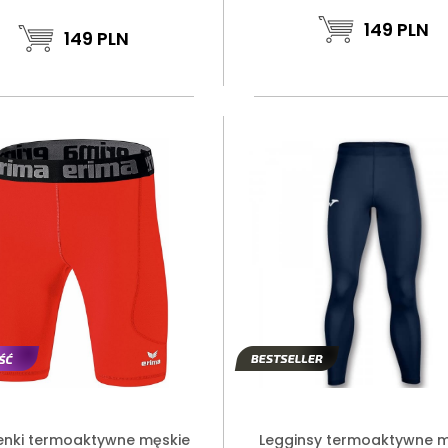
149
PLN
149
PLN
nki termoaktywne męskie
Legginsy termoaktywne m