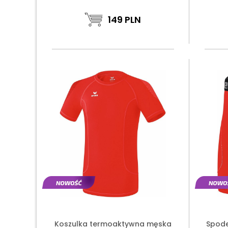
149
PLN
Koszulka termoaktywna męska
Spode