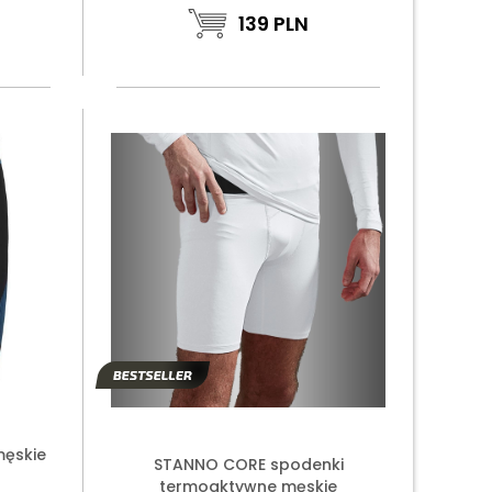
139
PLN
męskie
STANNO CORE spodenki
O
termoaktywne męskie