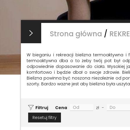
Strona główna
/
REKR
W bieganiu i rekreacji bielizna termoaktywna i
termoaktywna dba o to żeby twój pot był odpro
odpowiednie dopasowanie do ciała.
Wysokiej j
komfortowo i będzie dbał o swoje zdrowie. Bie
Bielizna powinna być noszona niezależnie od por
szorty. Bardzo wazne jest aby bielizna była usz
Filtruj
Cena
zł
-
Resetuj filtry