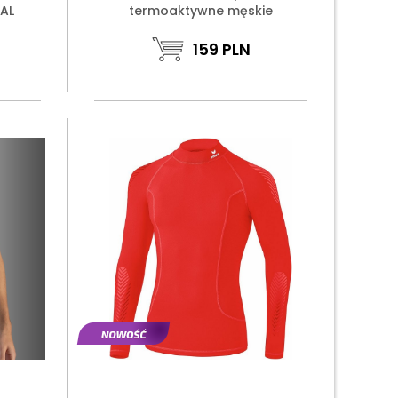
AL
termoaktywne męskie
159
PLN