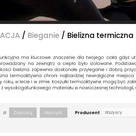
EACJA
/
Bieganie
/
Bielizna termiczna
 funkcyjna ma kluczowe znaczenie dla twojego ciała gdyż utrz
wadzany na zewnątrz a ciepło było izolowane. Podstawą sku
akości bielizna zapewnia doskonałe przyleganie i dobrą przy
lizna termoaktywna chroni najbardziej newralgiczne miejsca
y roku, w lecie i w zimie. Koszulki termoaktywne mogą być z
yta z wysokogatunkowego materiału w nowoczesnej technologii, 
zł
Zastosuj
Wyczyść
Producent