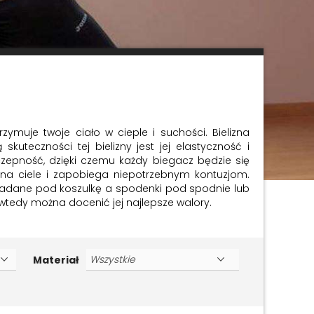
ymuje twoje ciało w cieple i suchości. Bielizna
teczności tej bielizny jest jej elastyczność i
czepność, dzięki czemu każdy biegacz będzie się
 na ciele i zapobiega niepotrzebnym kontuzjom.
akładane pod koszulkę a spodenki pod spodnie lub
wtedy można docenić jej najlepsze walory.
Materiał