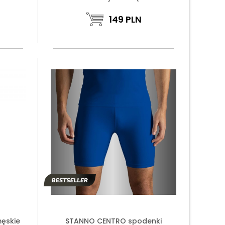
149
PLN
ęskie
STANNO CENTRO spodenki