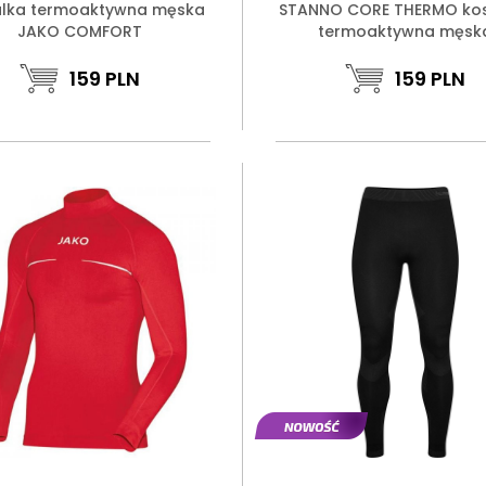
ulka termoaktywna męska
STANNO CORE THERMO kos
JAKO COMFORT
termoaktywna męsk
159
PLN
159
PLN